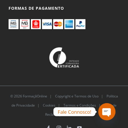
FORMAS DE PAGAMENTO
© 2026 FormaçãOnline |
Copyright e Termos de Uso
|
Política
de Privacidade
|
Cookies
|
Termos e Condições |
Livro de
Fale Connosco!
Reclamações Eletrónico
Open
chaty
Facebook
Instagram
LinkedIn
YouTube