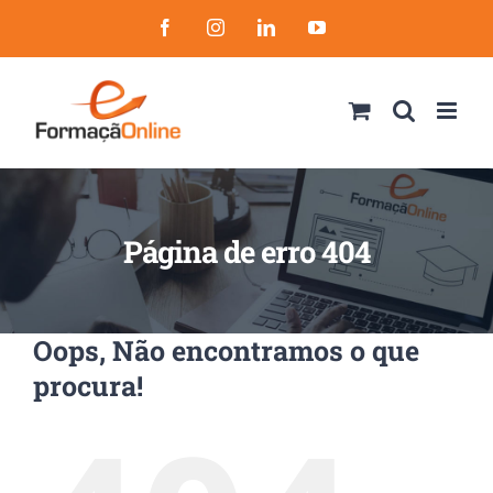
Skip
Facebook
Instagram
LinkedIn
YouTube
to
content
Página de erro 404
Oops, Não encontramos o que
procura!