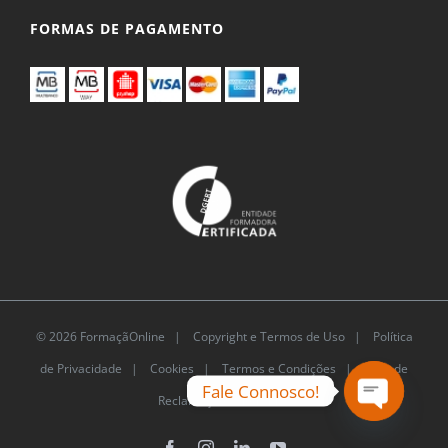
FORMAS DE PAGAMENTO
© 2026 FormaçãOnline |
Copyright e Termos de Uso
|
Política
de Privacidade
|
Cookies
|
Termos e Condições |
Livro de
Fale Connosco!
Reclamações Eletrónico
Open
Facebook
Instagram
LinkedIn
YouTube