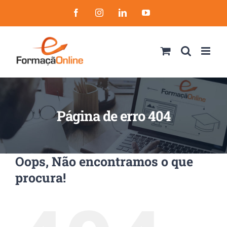
Skip
Facebook
Instagram
LinkedIn
YouTube
to
content
Página de erro 404
Oops, Não encontramos o que
procura!