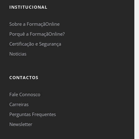
INSTITUCIONAL
*Campos obrigatórios.
Sobre a FormaçãOnline
Este site é protegido pelo reCAPTCHA e pelo Google
Política de privacidade
e
Termos de
Porquê a FormaçãOnline?
serviço
se aplicam.
Certificação e Segurança
Notícias
CONTACTOS
Fale Connosco
Carreiras
Perguntas Frequentes
Newsletter