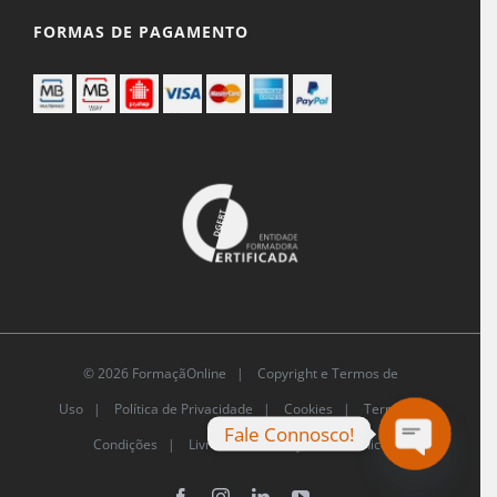
FORMAS DE PAGAMENTO
© 2026 FormaçãOnline |
Copyright e Termos de
Uso
|
Política de Privacidade
|
Cookies
|
Termos e
Fale Connosco!
Condições |
Livro de Reclamações Eletrónico
Open
chaty
Facebook
Instagram
LinkedIn
YouTube