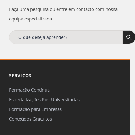
Faça uma pesquisa ou entre em contacto com nossa
equipa especializada.
Receba regularmente, no seu e-mail, todas as
ofertas
e
novidades
da
Formaçã
Online
!
Tenha ainda acesso a uma oferta especial de
15%
de desconto
na sua primeira compra.
SERVIÇOS
Formação Contínua
Especializações Pós-Universitárias

Formação para Empresas
Concordo em ser contactado pela FormaçãOnline para me
Conteúdos Gratuitos
manterem informado sobre temas de formação, de acordo com o
definido na nossa
Política de Privacidade
.