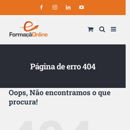
Skip
Facebook
Instagram
LinkedIn
YouTube
to
content
Página de erro 404
Oops, Não encontramos o que
procura!