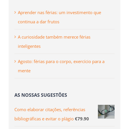
AS NOSSAS SUGESTÕES
Como elaborar citações, referências
bibliográficas e evitar o plágio
€
79.90
Sénior coaching
€
149.90
Técnicas de Prospeção Comercial
€
89.90
SERVIÇOS