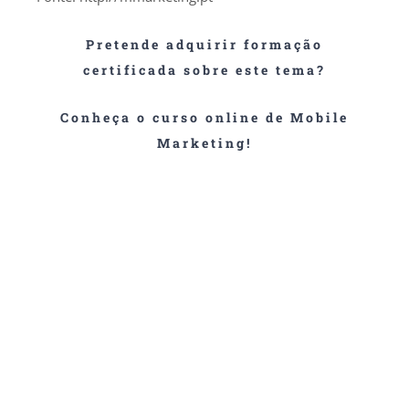
Pretende adquirir formação
certificada sobre este tema?
Conheça o curso online de Mobile
Marketing!
Neste curso iremos contactar com o avanço real e
progressivo do Mobile Marketing no campo global do
Marketing Digital. Com o advento dos smartphones e
a ligação à internet sem fios, a potencialidade dos
dispositivos móveis e publicidade é cada vez maior e
reconhecida.