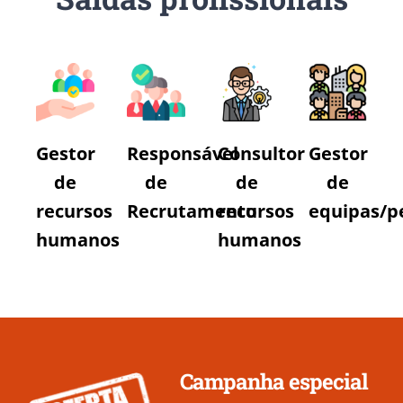
Gestor
Responsável
Consultor
Gestor
de
de
de
de
recursos
Recrutamento
recursos
equipas/p
humanos
humanos
Campanha especial