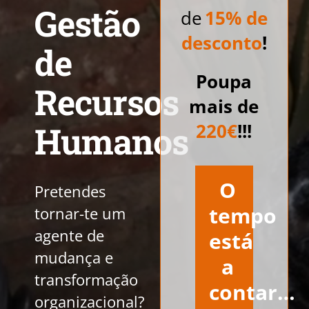
Gestão
de
15% de
desconto
!
de
Poupa
Recursos
mais de
Humanos
220€
!!!
O
Pretendes
tempo
tornar-te um
agente de
está
mudança e
a
transformação
contar…
organizacional?