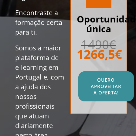
Encontraste a
Oportunidad
formação certa
única
para ti.
1490€
Somos a maior
1266,5€
plataforma de
e-learning em
Portugal e, com
QUERO
a ajuda dos
APROVEITAR
A OFERTA!
nossos
profissionais
que atuam
diariamente
nesta área,