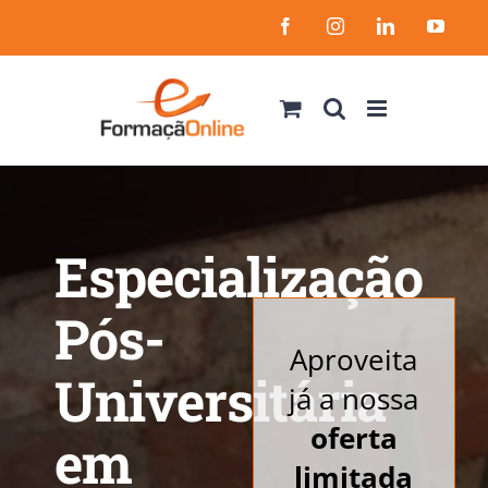
Skip
Facebook
Instagram
LinkedIn
YouT
to
content
Especialização
Pós-
Aproveita
Universitária
já a nossa
oferta
em
limitada