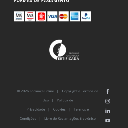
FORMAS DE PAGAMENTO
© 2026 FormaçãOnline |
Copyright e Termos de
Facebook
Uso
|
Política de
Instagram
Privacidade
|
Cookies
|
Termos e
LinkedIn
Condições |
Livro de Reclamações Eletrónico
YouTube