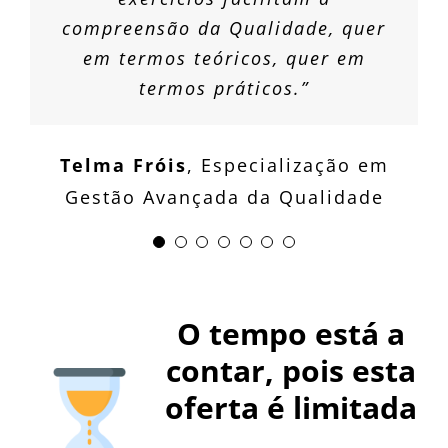
Sónia Correia
Especialização em
compreensão da Qualidade, quer
Cláudia Henriques
Joana Ribeiro
Especialização em
Especialização
Turismo e Gestão Hoteleira
em termos teóricos, quer em
em Gestão Comercial e Marketing
Gestão de Recursos Humanos
termos práticos.”
Telma Fróis
,
Especialização em
Gestão Avançada da Qualidade
O tempo está a
contar, pois esta
oferta é limitada