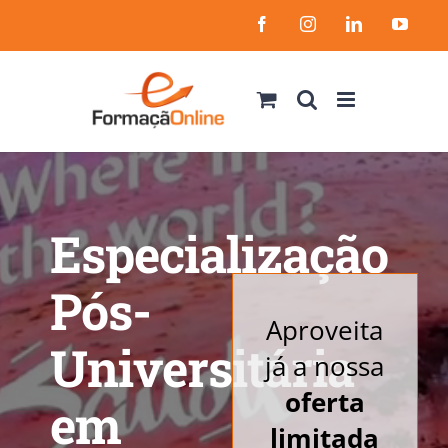
Skip
Facebook
Instagram
LinkedIn
YouT
to
content
Especialização
Pós-
Aproveita
Universitária
já a nossa
oferta
em
limitada