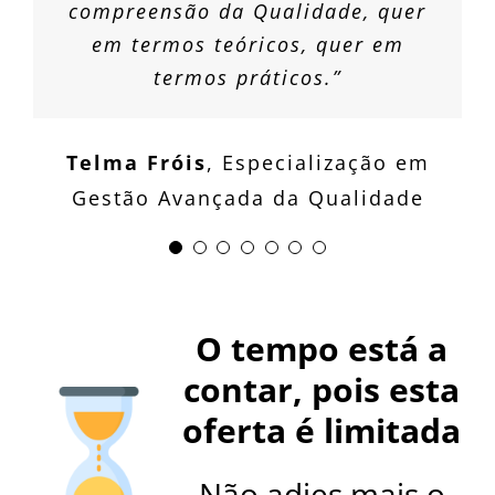
compreensão da Qualidade, quer
Cláudia Henriques
Joana Ribeiro
Especialização em
Especialização
Turismo e Gestão Hoteleira
em termos teóricos, quer em
em Gestão Comercial e Marketing
Gestão de Recursos Humanos
termos práticos.”
Telma Fróis
,
Especialização em
Gestão Avançada da Qualidade
O tempo está a
contar, pois esta
oferta é limitada
Não adies mais o