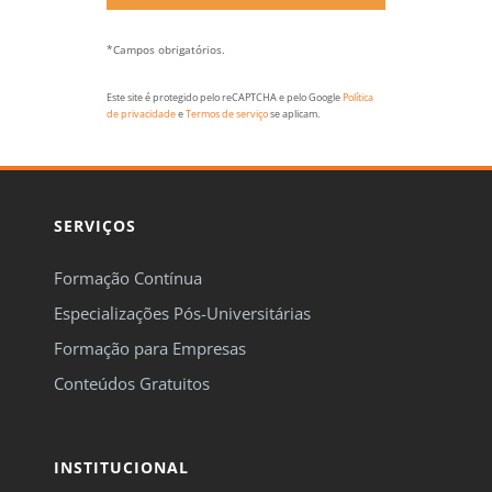
*Campos obrigatórios.
Este site é protegido pelo reCAPTCHA e pelo Google
Política
de privacidade
e
Termos de serviço
se aplicam.
SERVIÇOS
Formação Contínua
Especializações Pós-Universitárias
Formação para Empresas
Conteúdos Gratuitos
INSTITUCIONAL