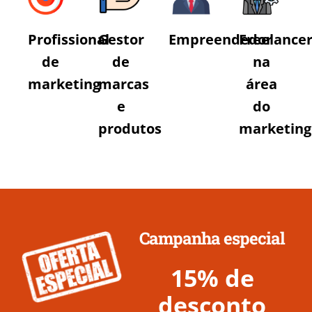
Profissional
Gestor
Empreendedor
Freelance
de
de
na
marketing
marcas
área
e
do
produtos
marketing
Campanha especial
15% de
desconto