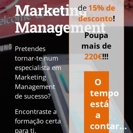
Marketing
de
15% de
desconto
!
Management
Poupa
mais de
Pretendes
220€
!!!
tornar-te num
especialista em
Marketing
O
Management
tempo
de sucesso?
está
Encontraste a
a
formação certa
contar…
para ti.