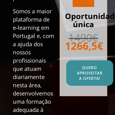
Somos a maior
Oportunidad
plataforma de
única
e-learning em
1490€
Portugal e, com
1266,5€
a ajuda dos
nossos
profissionais
que atuam
QUERO
APROVEITAR
diariamente
A OFERTA!
nesta área,
desenvolvemos
uma formação
adequada à