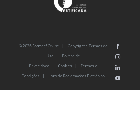
© 2026 FormaçãOnline |
Copyright e Termos de
Facebook
Uso
|
Política de
Instagram
Privacidade
|
Cookies
|
Termos e
LinkedIn
Condições |
Livro de Reclamações Eletrónico
YouTube