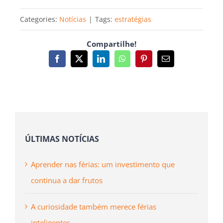
Categories:
Notícias
|
Tags:
estratégias
Compartilhe!
Facebook
X
LinkedIn
WhatsApp
Pinterest
Email
(necessário
mas
não
publicado)
ÚLTIMAS NOTÍCIAS
Aprender nas férias: um investimento que
continua a dar frutos
A curiosidade também merece férias
inteligentes