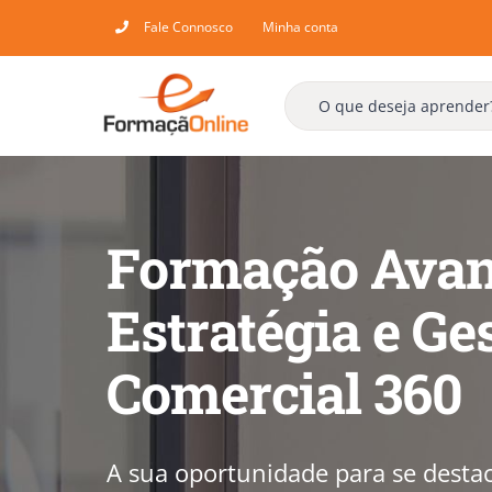
Skip
Fale Connosco
Minha conta
to
content
Formação Ava
Estratégia e Ge
Comercial 360
A sua oportunidade para se desta