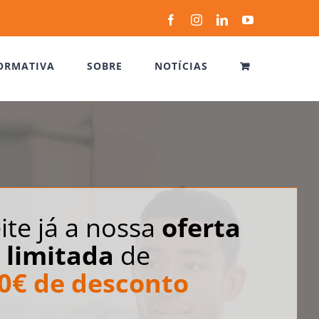
Facebook
Instagram
LinkedIn
YouTube
ORMATIVA
SOBRE
NOTÍCIAS
ite já a nossa
oferta
limitada
de
0€ de desconto