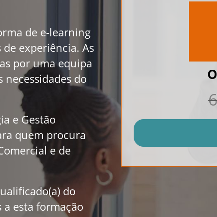
orma de e-learning
 de experiência. As
das por uma equipa
O
às necessidades do
6
ia e Gestão
para quem procura
Comercial e de
ualificado(a) do
s a esta formação