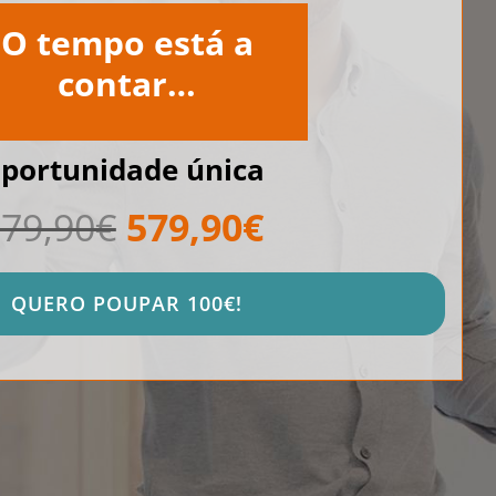
O tempo está a
contar…
portunidade única
79,90€
579,90€
QUERO POUPAR 100€!