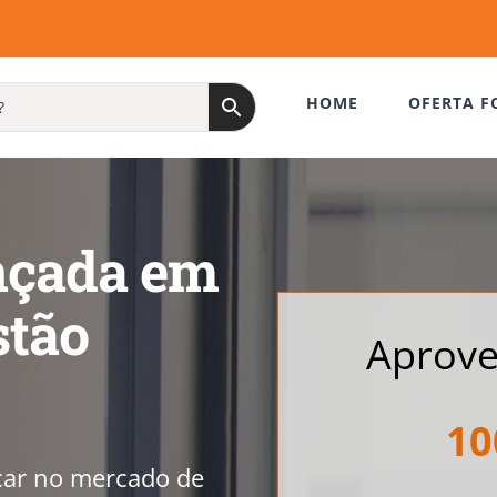
HOME
OFERTA F
nçada em
stão
Aprove
10
car no mercado de