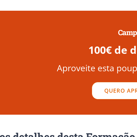
Campa
100€ de d
Aproveite esta poup
QUERO APR
os detalhes desta Formaçã