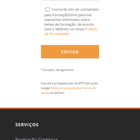
Concordo em ser contactado
pela FormaçãOnline para me
manterem informado sobre
temas de formação, de acordo
com o definido na nossa
Política
de Privacidade
.
*Campos obrigatórios.
Este site é protegido pelo reCAPTCHA e pelo
Google
Política de privacidade
e
Termos de
serviço
se aplicam.
SERVIÇOS
Formação Contínua