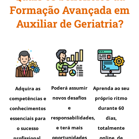
Formação Avançada em
Auxiliar de Geriatria?
Poderá assumir
Aprenda ao seu
Adquira as
novos desafios
próprio ritmo
competências e
e
durante 60
conhecimentos
responsabilidades,
dias,
essenciais para
e terá mais
totalmente
o sucesso
oportunidades
online, de
profissional,