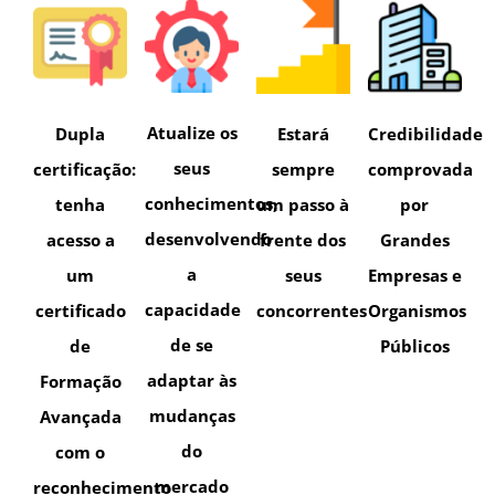
Atualize os
Dupla
Estará
Credibilidade
seus
certificação:
sempre
comprovada
conhecimentos,
tenha
um passo à
por
desenvolvendo
acesso a
frente dos
Grandes
a
um
seus
Empresas e
capacidade
certificado
concorrentes
Organismos
de se
de
Públicos
adaptar às
Formação
mudanças
Avançada
do
com o
mercado
reconhecimento