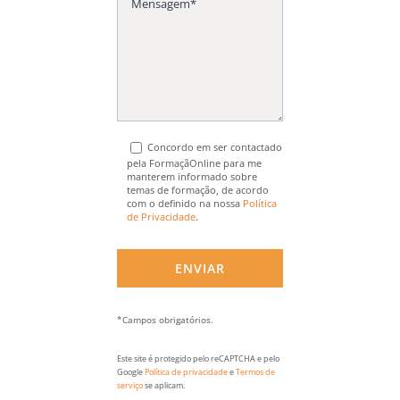
Concordo em ser contactado
pela FormaçãOnline para me
manterem informado sobre
temas de formação, de acordo
com o definido na nossa
Política
de Privacidade
.
*Campos obrigatórios.
Este site é protegido pelo reCAPTCHA e pelo
Google
Política de privacidade
e
Termos de
serviço
se aplicam.