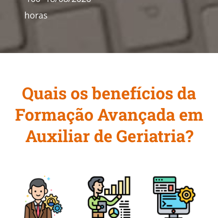
horas
Quais os benefícios da
Formação Avançada em
Auxiliar de Geriatria?