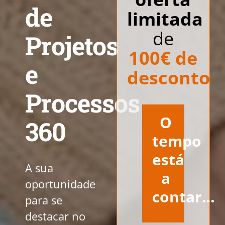
de
limitada
de
Projetos
100€ de
e
desconto
Processos
O
360
tempo
está
A sua
a
oportunidade
contar…
para se
destacar no