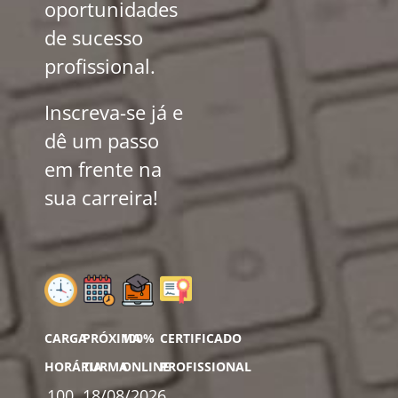
oportunidades
de sucesso
profissional.
Inscreva-se já e
dê um passo
em frente na
sua carreira!
CARGA
PRÓXIMA
100%
CERTIFICADO
HORÁRIA
TURMA
ONLINE
PROFISSIONAL
100
18/08/2026