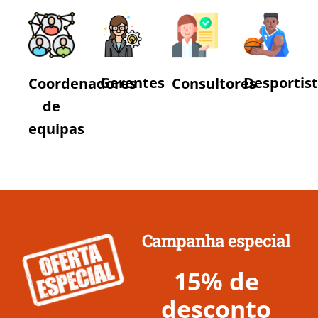
Gerentes
Desportis
Coordenadores
Consultores
de
equipas
Campanha especial
15% de
desconto