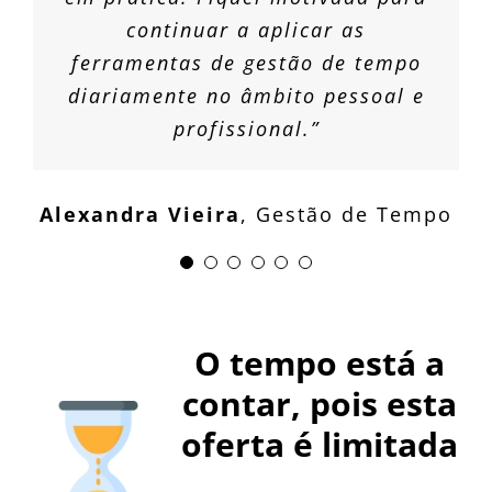
profissional/pessoal.”
motivadora. ”
Jorge Novais
Gestão de Tempo
continuar a aplicar as
adequados. Recomendaria a um
Catarina Andrade
Gestão de Tempo
ferramentas de gestão de tempo
amigo sem dúvida.”
Maria Isabel Miranda
Pedro Luz
Gestão de Tempo
Gestão de
diariamente no âmbito pessoal e
Tempo
profissional.”
Luís Dias
Gestão de Tempo
Alexandra Vieira
,
Gestão de Tempo
O tempo está a
contar, pois esta
oferta é limitada