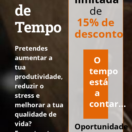
de
de
15% de
Tempo
desconto
Pretendes
aumentar a
O
tua
tempo
produtividade,
está
reduzir o
a
stress e
contar…
melhorar a tua
qualidade de
vida?
Oportunidade