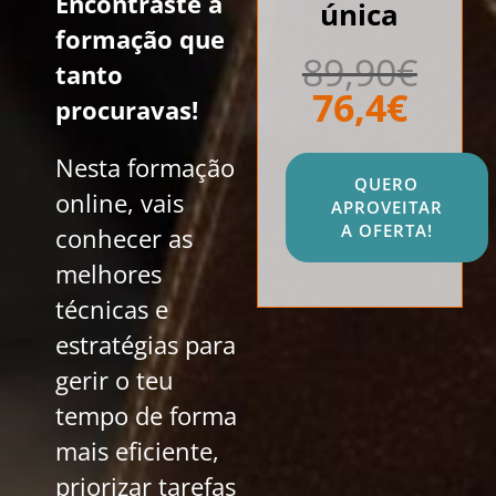
Encontraste a
única
formação que
89,90€
tanto
76,4€
procuravas!
Nesta formação
QUERO
online, vais
APROVEITAR
A OFERTA!
conhecer as
melhores
técnicas e
estratégias para
gerir o teu
tempo de forma
mais eficiente,
priorizar tarefas