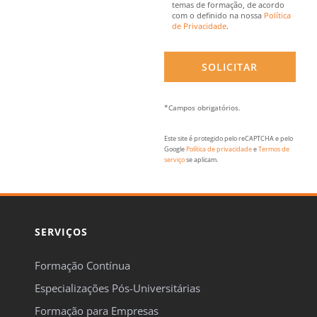
temas de formação, de acordo
com o definido na nossa
Política
de Privacidade
.
*Campos obrigatórios.
Este site é protegido pelo reCAPTCHA e pelo
Google
Política de privacidade
e
Termos de
serviço
se aplicam.
SERVIÇOS
Formação Contínua
Especializações Pós-Universitárias
Formação para Empresas