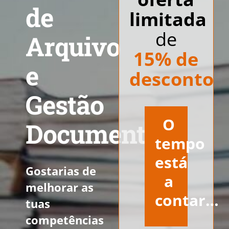
de
limitada
de
Arquivo
15% de
e
desconto
Gestão
O
Documental
tempo
está
Gostarias de
a
melhorar as
contar…
tuas
competências