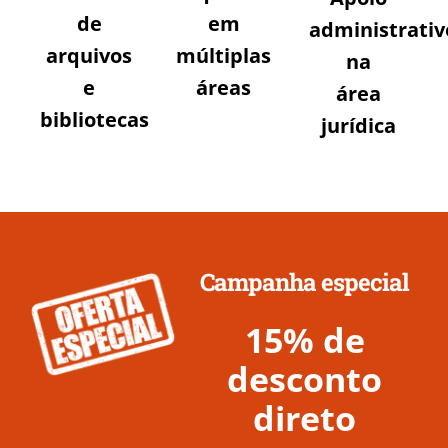
de
em
administrativ
arquivos
múltiplas
na
e
áreas
área
bibliotecas
jurídica
Campanha especial
15% de
desconto
direto