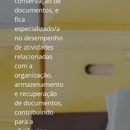
conservação de
documentos, e
fica
especializado/a
no desempenho
de atividades
relacionadas
com a
organização,
armazenamento
e recuperação
de documentos,
contribuindo
para a