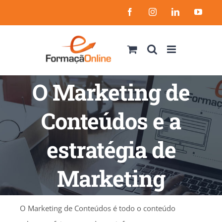
Skip
Facebook
Instagram
LinkedIn
YouT
to
content
O Marketing de
Conteúdos e a
estratégia de
Marketing
O Marketing de Conteúdos é todo o conteúdo