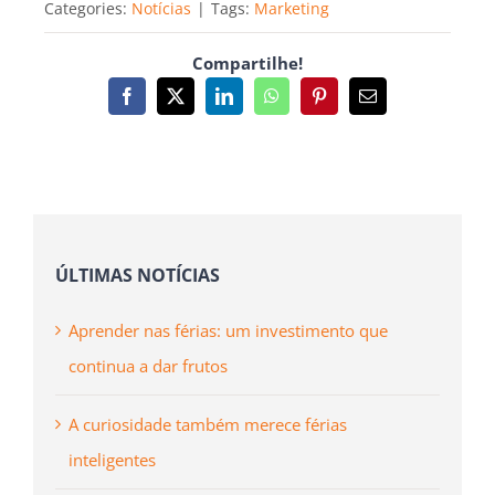
Categories:
Notícias
|
Tags:
Marketing
Compartilhe!
Facebook
X
LinkedIn
WhatsApp
Pinterest
Email
(necessário
mas
não
publicado)
ÚLTIMAS NOTÍCIAS
Aprender nas férias: um investimento que
continua a dar frutos
A curiosidade também merece férias
inteligentes