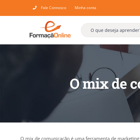
Skip
Fale Connosco
Minha conta
to
content
O mix de c
O mix de comunicação é uma ferramenta de marketing 