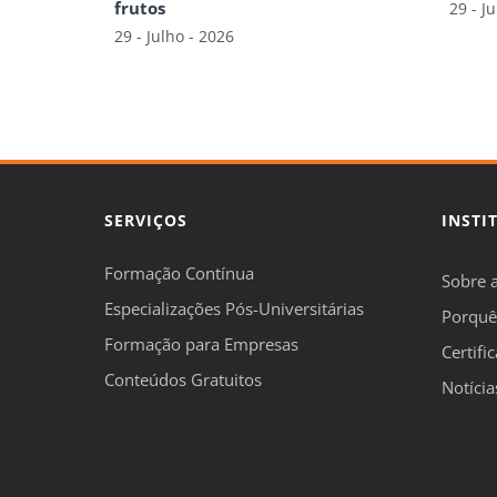
Notícia
© 2026 FormaçãOnline |
Copyright e Termos de Uso
|
Pol
Condições |
Livro de Reclamações Eletrónico