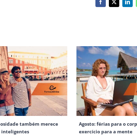
iosidade também merece
Agosto: férias para o corp
s inteligentes
exercício para a mente
ulho - 2026
29 - Julho - 2026
TUCIONAL
CONTACTOS
a FormaçãOnline
Fale Connosco
 a FormaçãOnline?
Carreiras
cação e Segurança
Perguntas Frequentes