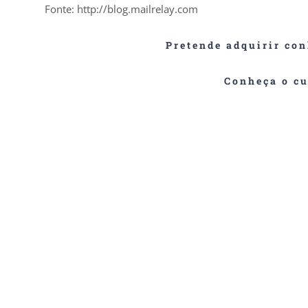
Fonte: http://blog.mailrelay.com
Pretende adquirir con
Conheça o cu
Quando falamos em Comunicação Mix, ou composto de 
áreas que de alguma forma se comunicam com o
desempenha um
Uma comunicação assertiva é aquela que é compreendi
Kotler, afirma que: “A m
Este curso pretende preparar profissionais das mais di