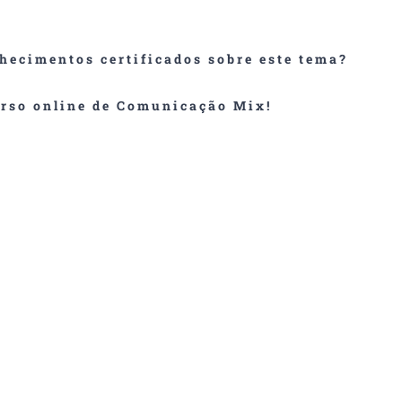
hecimentos certificados sobre este tema?
rso online de Comunicação Mix!
comunicação, o objetivo é exatamente o de concentrar os esfor
 mercado. Num mercado cada vez mais competitivo, a comunicaç
 papel vital na estratégia de marketing.
da pelo target e potencia interação e envolvimento com o mesmo
elhor publicidade é feita por clientes satisfeitos.”
versas áreas a definirem objetivos e traçar estratégias de comuni
SABER MAIS!