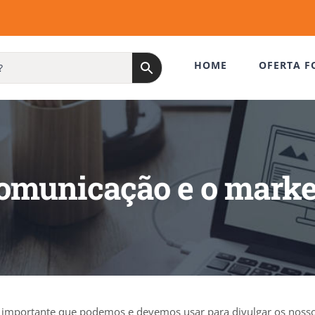
HOME
OFERTA F
omunicação e o marke
importante que podemos e devemos usar para divulgar os nosso