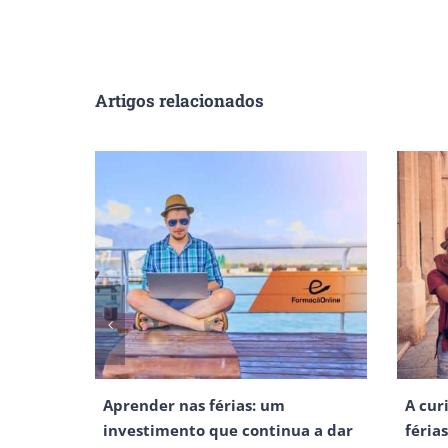
Aprender nas férias: um
A cur
investimento que continua a dar
féria
frutos
29 - J
29 - Julho - 2026
SERVIÇOS
INSTI
Formação Contínua
Sobre 
Especializações Pós-Universitárias
Porquê
Formação para Empresas
Certifi
Conteúdos Gratuitos