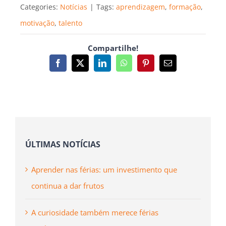
Categories:
Notícias
|
Tags:
aprendizagem
,
formação
,
motivação
,
talento
Compartilhe!
Facebook
X
LinkedIn
WhatsApp
Pinterest
Email
(necessário
mas
não
publicado)
ÚLTIMAS NOTÍCIAS
Aprender nas férias: um investimento que
continua a dar frutos
A curiosidade também merece férias