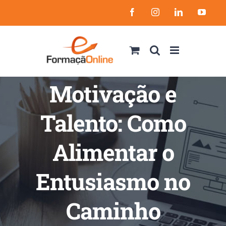
Skip
Facebook
Instagram
LinkedIn
YouT
to
content
Motivação e
Talento: Como
Alimentar o
Entusiasmo no
Caminho