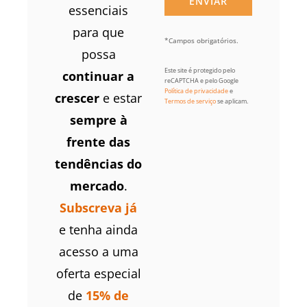
essenciais
para que
*Campos obrigatórios.
possa
Este site é protegido pelo
continuar a
reCAPTCHA e pelo Google
Política de privacidade
e
crescer
e estar
Termos de serviço
se aplicam.
sempre à
frente das
tendências do
mercado
.
Subscreva já
e tenha ainda
acesso a uma
oferta especial
de
15% de