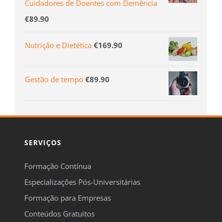
Cuidadores de Doentes com Demência
€
89.90
Nutrição e Dietética
€
169.90
Gestão de tempo
€
89.90
SERVIÇOS
Formação Contínua
Especializações Pós-Universitárias
Formação para Empresas
Conteúdos Gratuitos