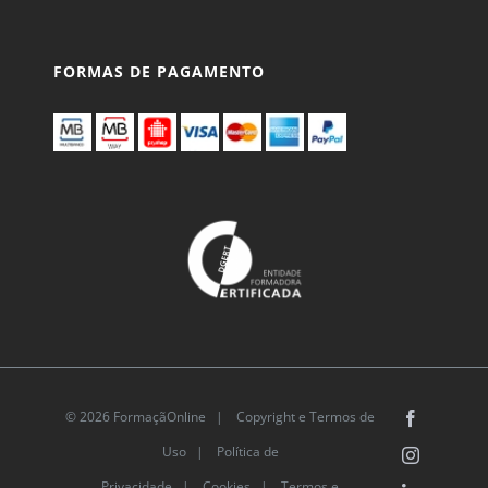
FORMAS DE PAGAMENTO
© 2026 FormaçãOnline |
Copyright e Termos de
Facebook
Uso
|
Política de
Instagram
Privacidade
|
Cookies
|
Termos e