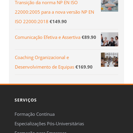
Transição da norma NP EN ISO
22000:2005 para a nova versão NP EN
ISO 22000:2018
€
149.90
Comunicação Efetiva e Assertiva
€
89.90
Coaching Organizacional e
Desenvolvimento de Equipas
€
169.90
SERVIÇOS
Formação Contínua
Especializações Pós-Universitárias