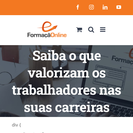
Skip
Facebook
Instagram
LinkedIn
YouT
to
content
Saiba o que
valorizam os
trabalhadores nas
suas carreiras
div {