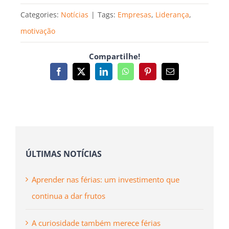
Categories:
Notícias
|
Tags:
Empresas
,
Liderança
,
motivação
Compartilhe!
Facebook
X
LinkedIn
WhatsApp
Pinterest
Email
(necessário
mas
não
publicado)
ÚLTIMAS NOTÍCIAS
Aprender nas férias: um investimento que
continua a dar frutos
A curiosidade também merece férias