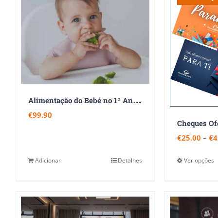
A
limentação do Bebé no 1º Ano de Vida
€
99.90
€
25.00
–
€
4
T
Adicionar
Detalhes
Ver opções
F
h
m