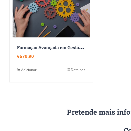
F
ormação Avançada em Gestão de Projetos e Processos 360
€
679.90
Adicionar
Detalhes
Pretende mais inf
Co