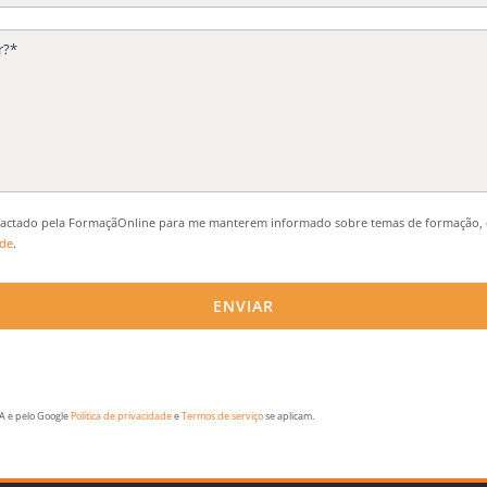
actado pela FormaçãOnline para me manterem informado sobre temas de formação, 
ade
.
HA e pelo Google
Política de privacidade
e
Termos de serviço
se aplicam.