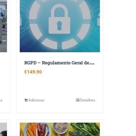
R
GPD – Regulamento Geral de Proteção de Dados
€
149.90
es
Adicionar
Detalhes