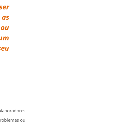
ser
 as
 ou
 um
seu
olaboradores
problemas ou