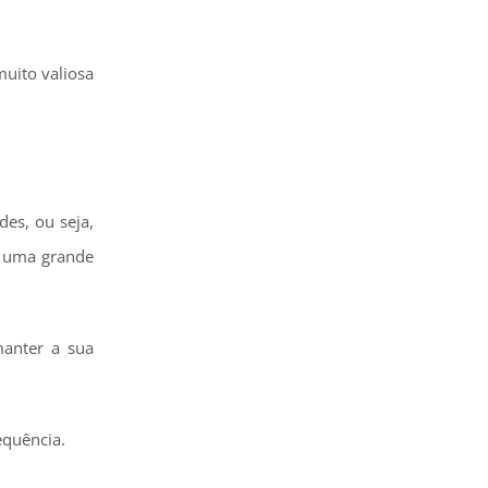
uito valiosa
des, ou seja,
o uma grande
manter a sua
equência.