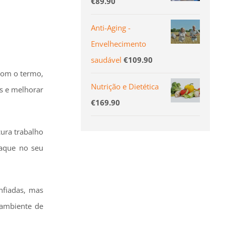
€
89.90
Anti-Aging -
Envelhecimento
saudável
€
109.90
 com o termo,
Nutrição e Dietética
s e melhorar
€
169.90
cura trabalho
taque no seu
nfiadas, mas
 ambiente de