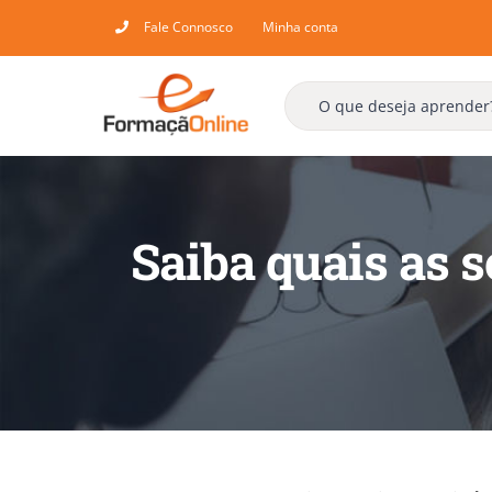
Skip
Fale Connosco
Minha conta
to
content
Saiba quais as s