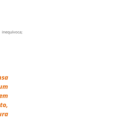
 inequívoca;
nsa
 um
em
to,
ra