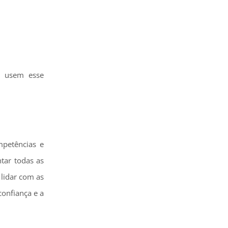
 e usem esse
mpetências e
tar todas as
 lidar com as
confiança e a