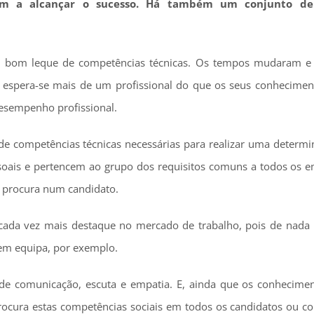
m a alcançar o sucesso. Há também um conjunto de s
m bom leque de competências técnicas. Os tempos mudaram e 
 espera-se mais de um profissional do que os seus conheciment
desempenho profissional.
 de competências técnicas necessárias para realizar uma determi
essoais e pertencem ao grupo dos requisitos comuns a todos os 
or procura num candidato.
cada vez mais destaque no mercado de trabalho, pois de nada l
 em equipa, por exemplo.
de de comunicação, escuta e empatia. E, ainda que os conhecimen
ocura estas competências sociais em todos os candidatos ou co