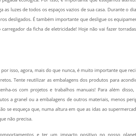
 as luzes de todos os espaços vazios de sua casa. Durante o dia
eeiros desligados. É também importante que desligue os equipame
 o carregador da ficha de eletricidade! Hoje não vai fazer torrada
por isso, agora, mais do que nunca, é muito importante que reci
retos. Tente reutilizar as embalagens dos produtos para acondi
etenha-os com projetos e trabalhos manuais! Para além disso
odutos a granel ou a embalagens de outros materiais, menos peri
 E não se esqueça que, numa altura em que as idas ao supermerca
que não precisa.
omportamentos e ter um impacto positivo no nosso planet