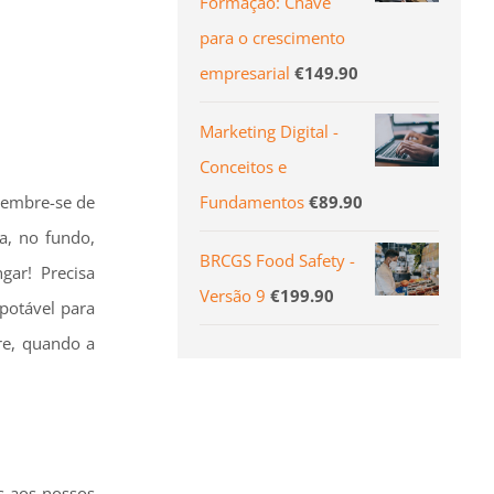
Formação: Chave
para o crescimento
empresarial
€
149.90
Marketing Digital -
Conceitos e
Fundamentos
€
89.90
 Lembre-se de
a, no fundo,
BRCGS Food Safety -
ngar! Precisa
Versão 9
€
199.90
potável para
rre, quando a
s aos nossos