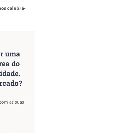
os celebrá-
er uma
rea do
idade.
rcado?
 com as suas