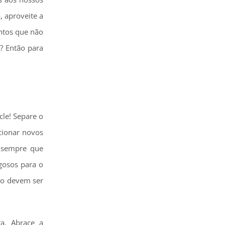
, aproveite a
ntos que não
s? Então para
cle! Separe o
cionar novos
, sempre que
gosos para o
do devem ser
a. Abrace a