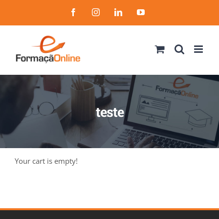
Skip
Facebook
Instagram
LinkedIn
YouTube
to
content
teste
Your cart is empty!