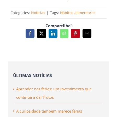
Categories:
Notícias
|
Tags:
Hábitos alimentares
Compartilhe!
Facebook
X
LinkedIn
WhatsApp
Pinterest
Email
(necessário
mas
não
publicado)
ÚLTIMAS NOTÍCIAS
Aprender nas férias: um investimento que
continua a dar frutos
A curiosidade também merece férias