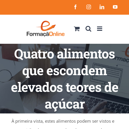
Skip
Facebook
Instagram
LinkedIn
YouT
to
content
Quatro alimentos
que escondem
elevados teores de
açúcar
À primeira vista, estes alimentos podem ser vistos e