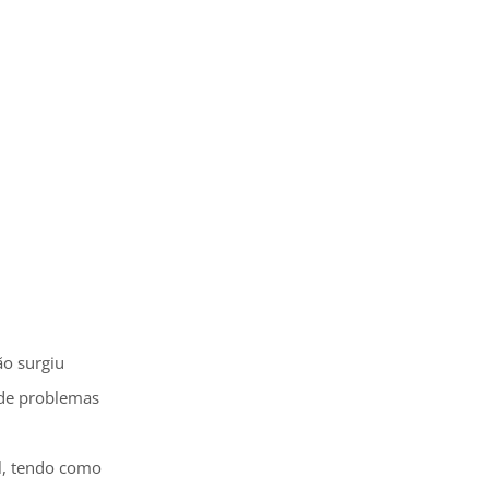
!
ão surgiu
 de problemas
l, tendo como