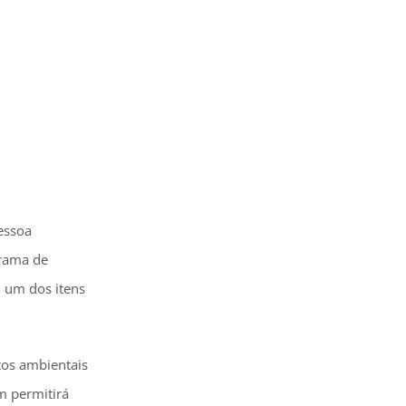
essoa
grama de
a um dos itens
tos ambientais
m permitirá