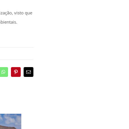
zação, visto que
bientais.
edIn
WhatsApp
Pinterest
Email
(necessário
mas
não
publicado)