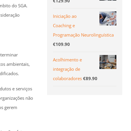
€
129.90
âmbito do SGA.
nsideração
Iniciação ao
Coaching e
Programação Neurolinguística
€
109.90
eterminar
Acolhimento e
tos ambientais,
integração de
ificados.
colaboradores
€
89.90
dutos e serviços
 organizações não
dos gerem