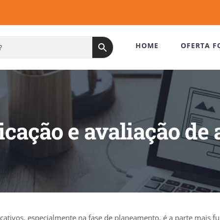
HOME
OFERTA F
ficação e avaliação de
ficativos, especialmente na fase de planeamento, é a parte mais 