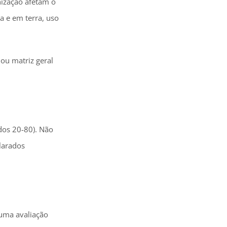
nização afetam o
a e em terra, uso
 ou matriz geral
 dos 20-80). Não
clarados
 uma avaliação