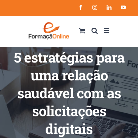
Skip
Facebook
Instagram
LinkedIn
YouT
to
content
5 estratégias para
uma relação
saudável com as
solicitações
digitais