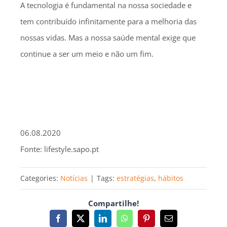
A tecnologia é fundamental na nossa sociedade e
tem contribuído infinitamente para a melhoria das
nossas vidas. Mas a nossa saúde mental exige que
continue a ser um meio e não um fim.
06.08.2020
Fonte: lifestyle.sapo.pt
Categories:
Notícias
|
Tags:
estratégias
,
hábitos
Compartilhe!
Facebook
X
LinkedIn
WhatsApp
Pinterest
Email