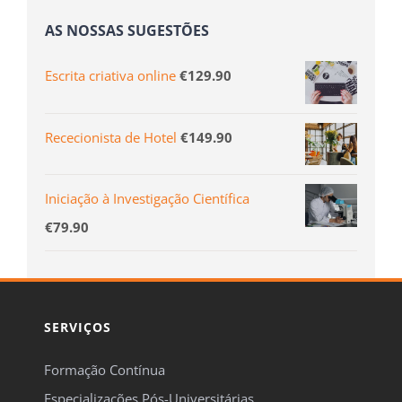
AS NOSSAS SUGESTÕES
Escrita criativa online
€
129.90
Rececionista de Hotel
€
149.90
Iniciação à Investigação Científica
€
79.90
SERVIÇOS
Formação Contínua
Especializações Pós-Universitárias