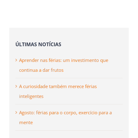
(necessário
mas
não
publicado)
ÚLTIMAS NOTÍCIAS
Aprender nas férias: um investimento que
continua a dar frutos
A curiosidade também merece férias
inteligentes
Agosto: férias para o corpo, exercício para a
mente