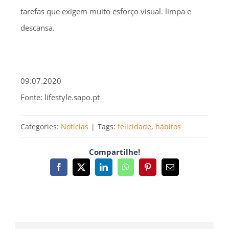
tarefas que exigem muito esforço visual. limpa e
descansa.
09.07.2020
Fonte: lifestyle.sapo.pt
Categories:
Notícias
|
Tags:
felicidade
,
hábitos
Compartilhe!
Facebook
X
LinkedIn
WhatsApp
Pinterest
Email
(necessário
mas
não
publicado)