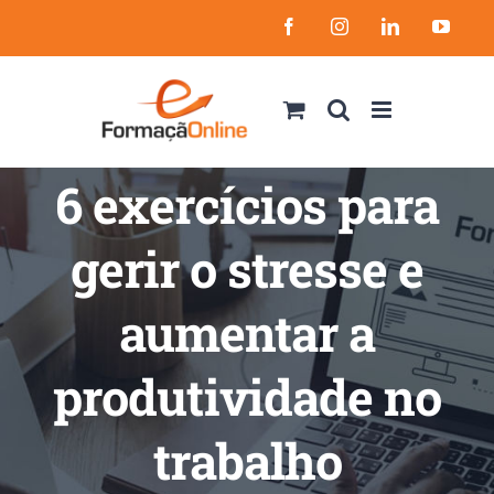
Skip
Facebook
Instagram
LinkedIn
YouT
to
content
6 exercícios para
gerir o stresse e
aumentar a
produtividade no
trabalho