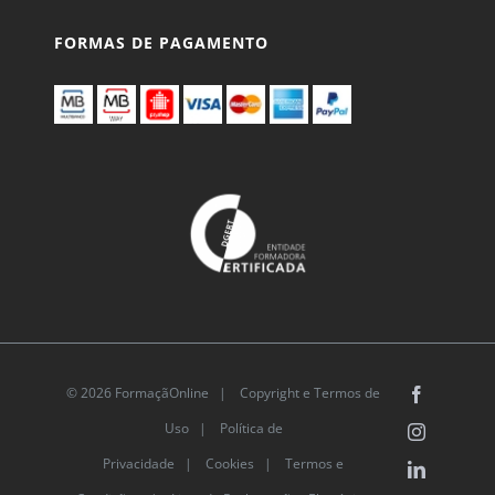
FORMAS DE PAGAMENTO
© 2026 FormaçãOnline |
Copyright e Termos de
Facebook
Uso
|
Política de
Instagram
Privacidade
|
Cookies
|
Termos e
LinkedIn