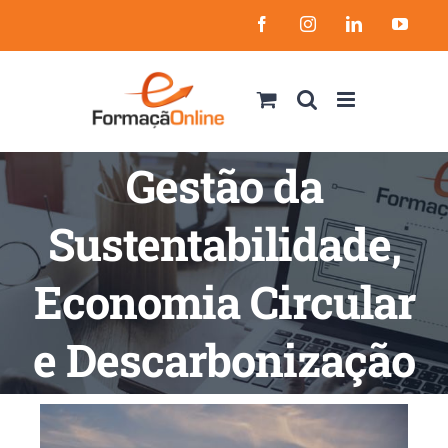
Skip
Facebook
Instagram
LinkedIn
YouT
to
content
Gestão da
Sustentabilidade,
Economia Circular
e Descarbonização