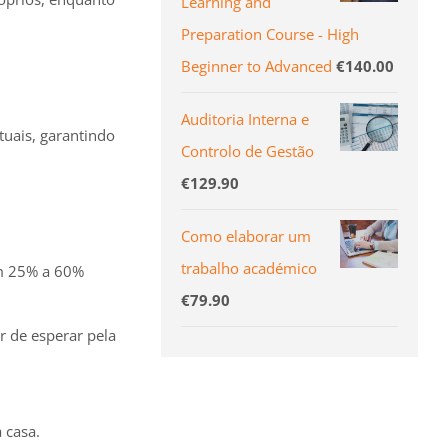
Learning and
Preparation Course - High
Beginner to Advanced
€
140.00
Auditoria Interna e
uais, garantindo
Controlo de Gestão
€
129.90
Como elaborar um
trabalho académico
em 25% a 60%
€
79.90
r de esperar pela
 casa.