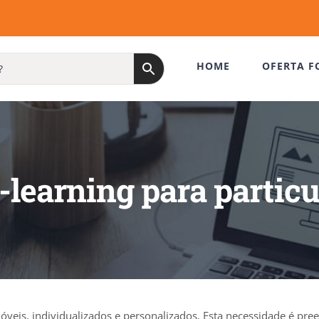
HOME
OFERTA F
e-learning para partic
veis, individualizados e personalizados. Esta necessidade é pre