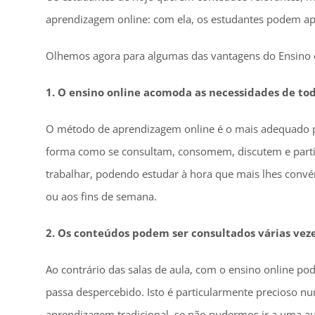
aprendizagem online: com ela, os estudantes podem ap
Olhemos agora para algumas das vantagens do Ensino 
1. O ensino online acomoda as necessidades de to
O método de aprendizagem online é o mais adequado pa
forma como se consultam, consomem, discutem e partil
trabalhar, podendo estudar à hora que mais lhes conv
ou aos fins de semana.
2. Os conteúdos podem ser consultados várias vez
Ao contrário das salas de aula, com o ensino online 
passa despercebido. Isto é particularmente precioso 
aprendizagem tradicional, se não pudermos ir a uma a