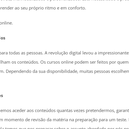
render ao seu próprio ritmo e em conforto.
online.
dos
ra todas as pessoas. A revolução digital levou a impressionant
ham os conteúdos. Os cursos online podem ser feitos por quem 
ém. Dependendo da sua disponibilidade, muitas pessoas escolhem
es
podemos aceder aos conteúdos quantas vezes pretendermos, garan
num momento de revisão da matéria na preparação para um teste.
ula temos que nos preparar sobre o assunto abordado por nós pr