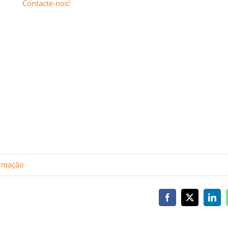
Contacte-nos!
rmação
Facebook
X
Link