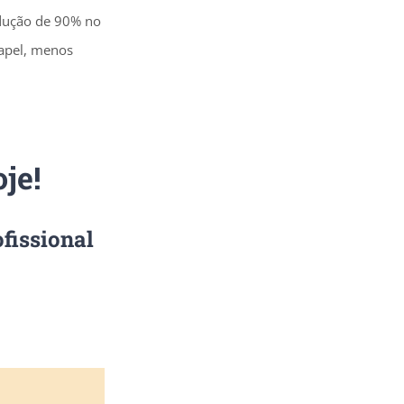
edução de 90% no
apel, menos
je!
fissional