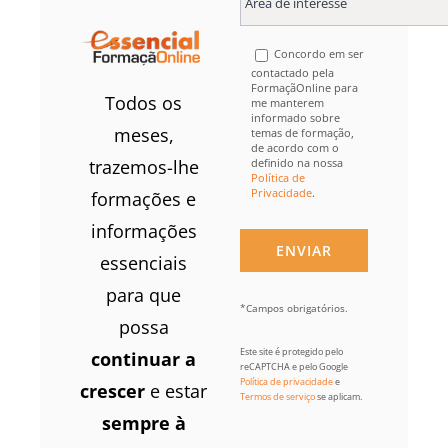
Concordo em ser
contactado pela
FormaçãOnline para
Todos os
me manterem
informado sobre
meses,
temas de formação,
de acordo com o
definido na nossa
trazemos-lhe
Política de
Privacidade
.
formações e
informações
essenciais
para que
*Campos obrigatórios.
possa
Este site é protegido pelo
continuar a
reCAPTCHA e pelo Google
Política de privacidade
e
crescer
e estar
Termos de serviço
se aplicam.
sempre à