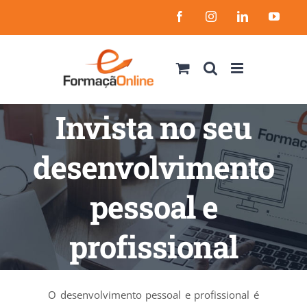
Skip
Facebook
Instagram
LinkedIn
YouT
to
content
Invista no seu
desenvolvimento
pessoal e
profissional
O desenvolvimento pessoal e profissional é