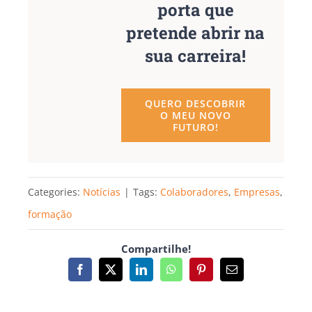
porta que
pretende abrir na
sua carreira!
QUERO DESCOBRIR
O MEU NOVO
FUTURO!
Categories:
Notícias
|
Tags:
Colaboradores
,
Empresas
,
formação
Compartilhe!
Facebook
X
LinkedIn
WhatsApp
Pinterest
Email
(necessário
mas
não