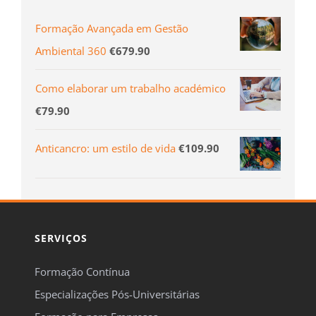
Formação Avançada em Gestão
Ambiental 360
€
679.90
Como elaborar um trabalho académico
€
79.90
Anticancro: um estilo de vida
€
109.90
SERVIÇOS
Formação Contínua
Especializações Pós-Universitárias