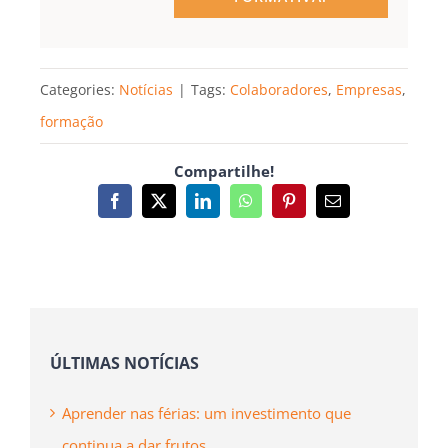
Categories:
Notícias
|
Tags:
Colaboradores
,
Empresas
,
formação
Compartilhe!
Facebook
X
LinkedIn
WhatsApp
Pinterest
Email
(necessário
mas
não
publicado)
ÚLTIMAS NOTÍCIAS
Aprender nas férias: um investimento que
continua a dar frutos