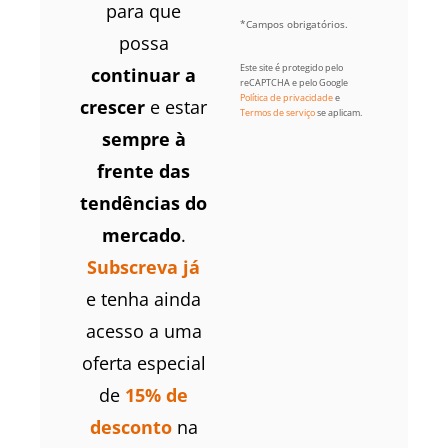
para que
*Campos obrigatórios.
possa
Este site é protegido pelo
continuar a
reCAPTCHA e pelo Google
Política de privacidade
e
crescer
e estar
Termos de serviço
se aplicam.
sempre à
frente das
tendências do
mercado
.
Subscreva já
e tenha ainda
acesso a uma
oferta especial
de
15% de
desconto
na