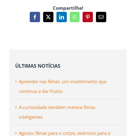
Compartilhe!
Facebook
X
LinkedIn
WhatsApp
Pinterest
Email
(necessário
mas
não
publicado)
ÚLTIMAS NOTÍCIAS
Aprender nas férias: um investimento que
continua a dar frutos
A curiosidade também merece férias
inteligentes
Agosto: férias para o corpo, exercício para a