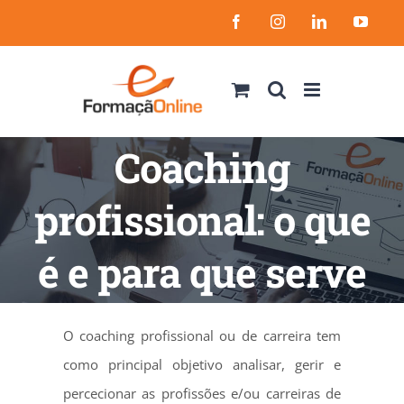
Skip
Facebook
Instagram
LinkedIn
YouT
to
content
Coaching
profissional: o que
é e para que serve
O coaching profissional ou de carreira tem
como principal objetivo analisar, gerir e
percecionar as profissões e/ou carreiras de