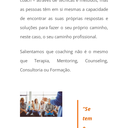
coach – através de técnicas e métodos, mas
as pessoas têm em si mesmas a capacidade
de encontrar as suas próprias respostas e
soluções para fazer o seu próprio caminho,
neste caso, o seu caminho profissional.
Salientamos que coaching não é o mesmo
que Terapia, Mentoring, Counseling,
Consultoria ou Formação.
“Se
tem
o