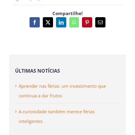
Compartilhe!
Facebook
X
LinkedIn
WhatsApp
Pinterest
Email
(necessário
mas
não
publicado)
ÚLTIMAS NOTÍCIAS
Aprender nas férias: um investimento que
continua a dar frutos
A curiosidade também merece férias
inteligentes