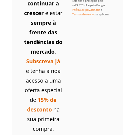
Este site é protegido pelo
continuar a
reCAPTCHA e pelo Google
Política de privacidade
e
crescer
e estar
Termos de serviço
se aplicam.
sempre à
frente das
tendências do
mercado
.
Subscreva já
e tenha ainda
acesso a uma
oferta especial
de
15% de
desconto
na
sua primeira
compra.