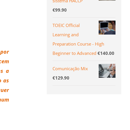
sistema HACCP
€
99.90
TOEIC Official
Learning and
Preparation Course - High
 por
Beginner to Advanced
€
140.00
ncem
Comunicação Mix
ns a
€
129.90
o as
uer
num