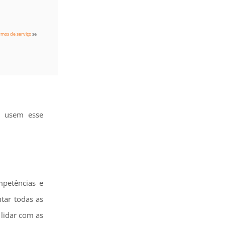
rmos de serviço
se
 e usem esse
mpetências e
tar todas as
 lidar com as