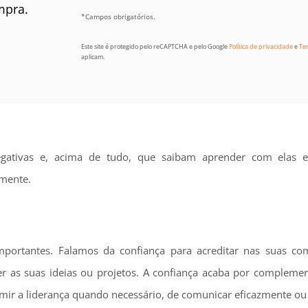
mpra.
*Campos obrigatórios.
Este site é protegido pelo reCAPTCHA e pelo Google
Política de privacidade
e
Te
aplicam.
 negativas e, acima de tudo, que saibam aprender com elas
lmente.
ortantes. Falamos da confiança para acreditar nas suas co
r as suas ideias ou projetos. A confiança acaba por complemen
sumir a liderança quando necessário, de comunicar eficazmente ou