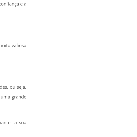
confiança e a
uito valiosa
des, ou seja,
o uma grande
manter a sua