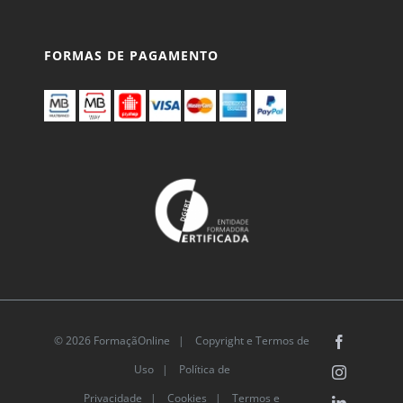
FORMAS DE PAGAMENTO
© 2026 FormaçãOnline |
Copyright e Termos de
Facebook
Uso
|
Política de
Instagram
Privacidade
|
Cookies
|
Termos e
LinkedIn