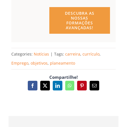
DESCUBRA AS
NOSSAS
FORMAÇÕES
AVANÇADAS!
Categories:
Notícias
|
Tags:
carreira
,
currículo
,
Emprego
,
objetivos
,
planeamento
Compartilhe!
Facebook
X
LinkedIn
WhatsApp
Pinterest
Email
(necessário
mas
não
publicado)