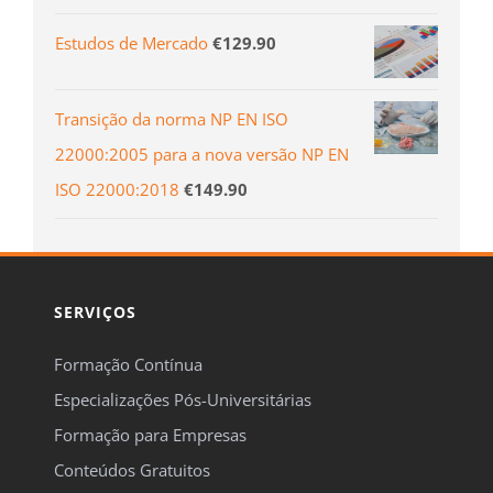
Estudos de Mercado
€
129.90
Transição da norma NP EN ISO
22000:2005 para a nova versão NP EN
ISO 22000:2018
€
149.90
SERVIÇOS
Formação Contínua
Especializações Pós-Universitárias
Formação para Empresas
Conteúdos Gratuitos