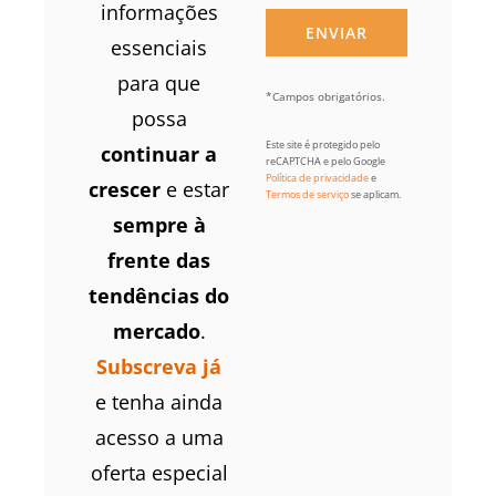
informações
essenciais
para que
*Campos obrigatórios.
possa
Este site é protegido pelo
continuar a
reCAPTCHA e pelo Google
Política de privacidade
e
crescer
e estar
Termos de serviço
se aplicam.
sempre à
frente das
tendências do
mercado
.
Subscreva já
e tenha ainda
acesso a uma
oferta especial