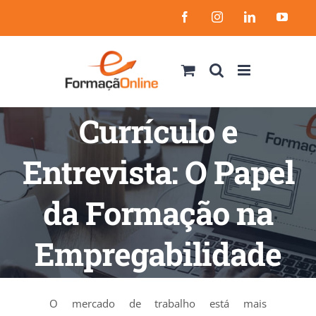
Skip
Facebook
Instagram
LinkedIn
YouT
to
content
Currículo e
Entrevista: O Papel
da Formação na
Empregabilidade
O mercado de trabalho está mais