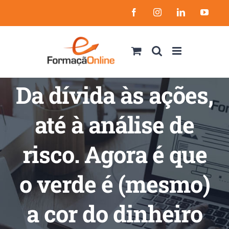
Skip
Facebook
Instagram
LinkedIn
YouT
to
content
Da dívida às ações,
até à análise de
risco. Agora é que
o verde é (mesmo)
a cor do dinheiro