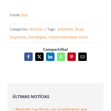
Fonte:
Eco
Categories:
Notícias
|
Tags:
ambiente
,
dicas
,
Empresas
,
estratégias
,
responsabilidade social
Compartilhe!
Facebook
X
LinkedIn
WhatsApp
Pinterest
Email
(necessário
mas
não
publicado)
ÚLTIMAS NOTÍCIAS
Aprender nas férias: um investimento que