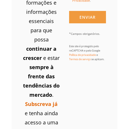
Privacidade
.
formações e
informações
essenciais
para que
*Campos obrigatórios.
possa
Este site é protegido pelo
continuar a
reCAPTCHA e pelo Google
Política de privacidade
e
crescer
e estar
Termos de serviço
se aplicam.
sempre à
frente das
tendências do
mercado
.
Subscreva já
e tenha ainda
acesso a uma