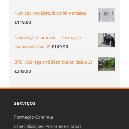
Nutrição nos Distúrbios Alimentares
€
119.90
Negociação comercial - Formação
avançada (Ní­vel 2)
€
169.90
BRC - Storage and Distribution (Issue 3)
€
249.90
SERVIÇOS
Formação Contínua
Especializações Pós-Universitárias