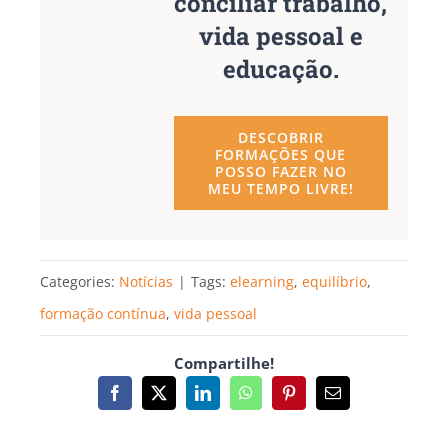
conciliar trabalho,
vida pessoal e
educação.
DESCOBRIR
FORMAÇÕES QUE
POSSO FAZER NO
MEU TEMPO LIVRE!
Categories:
Notícias
|
Tags:
elearning
,
equilíbrio
,
formação contínua
,
vida pessoal
Compartilhe!
Facebook
X
LinkedIn
WhatsApp
Pinterest
Email
(necessário
mas
não