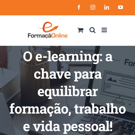
Skip
Facebook
Instagram
LinkedIn
YouT
to
content
O e-learning: a
chave para
equilibrar
formação, trabalho
e vida pessoal!