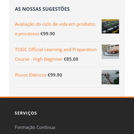
AS NOSSAS SUGESTÕES
Avaliação do ciclo de vida em produtos
e processos
€
99.90
TOEIC Official Learning and Preparation
Course - High Beginner
€
85.00
Riscos Elétricos
€
99.90
SERVIÇOS
Formação Contínua