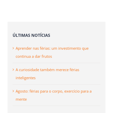
(necessário
mas
não
publicado)
ÚLTIMAS NOTÍCIAS
Aprender nas férias: um investimento que
continua a dar frutos
A curiosidade também merece férias
inteligentes
Agosto: férias para o corpo, exercício para a
mente