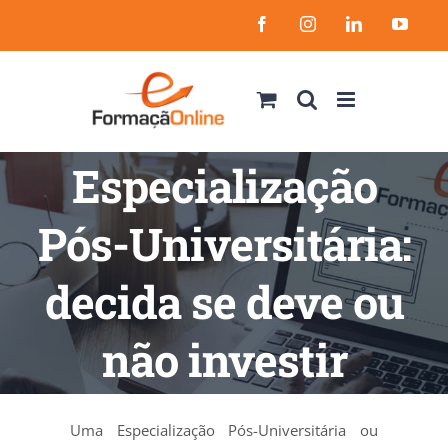
Skip
Facebook
Instagram
LinkedIn
YouT
to
content
Especialização
Pós-Universitária:
decida se deve ou
não investir
Uma Especialização Pós-Universitária ou