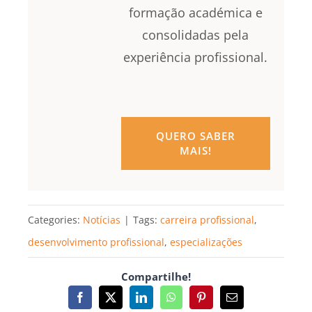
formação académica e
consolidadas pela
experiência profissional.
QUERO SABER
MAIS!
Categories:
Notícias
|
Tags:
carreira profissional
,
desenvolvimento profissional
,
especializações
Compartilhe!
Facebook
X
LinkedIn
WhatsApp
Pinterest
Email