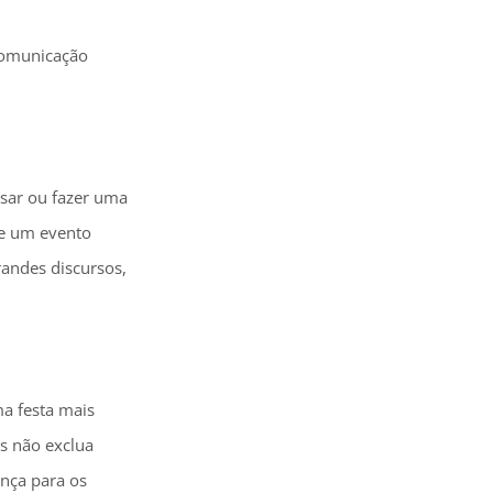
comunicação
rsar ou fazer uma
de um evento
randes discursos,
ma festa mais
s não exclua
ença para os