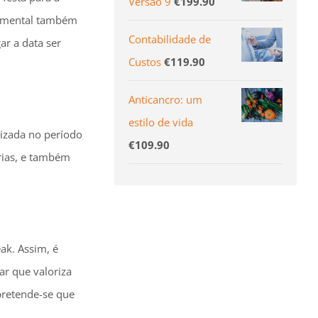
Versão 9
€
199.90
ndamental também
Contabilidade de
ar a data ser
Custos
€
119.90
Anticancro: um
estilo de vida
nizada no período
€
109.90
érias, e também
ak. Assim, é
ar que valoriza
pretende-se que