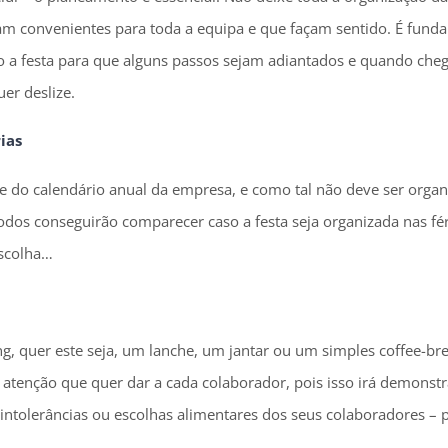
ejam convenientes para toda a equipa e que façam sentido. É fu
o a festa para que alguns passos sejam adiantados e quando cheg
er deslize.
ias
e do calendário anual da empresa, e como tal não deve ser orga
todos conseguirão comparecer caso a festa seja organizada nas f
escolha…
ng, quer este seja, um lanche, um jantar ou um simples coffee-bre
a atenção que quer dar a cada colaborador, pois isso irá demonstr
 intolerâncias ou escolhas alimentares dos seus colaboradores – 