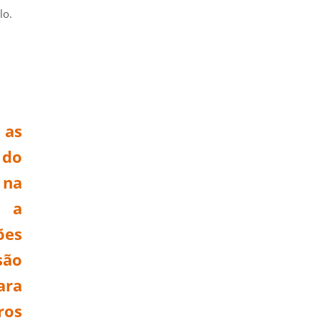
lo.
 as
 do
 na
r a
ões
são
ara
ros