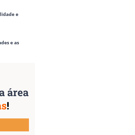
lidade e
ades e as
a área
as
!