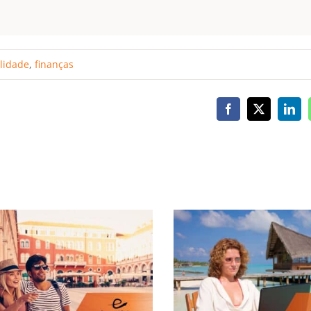
lidade
,
finanças
Facebook
X
Link