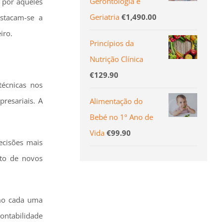
Gerontologia e
 por aqueles
Geriatria
€
1,490.00
stacam-se a
iro.
Princípios da
Nutrição Clínica
€
129.90
técnicas nos
resariais. A
Alimentação do
Bebé no 1º Ano de
Vida
€
99.90
ecisões mais
nto de novos
omo cada uma
contabilidade