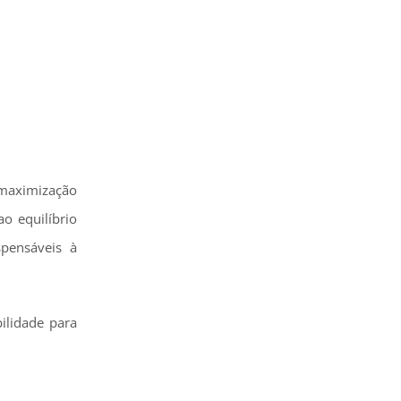
e maximização
o equilíbrio
spensáveis à
ilidade para