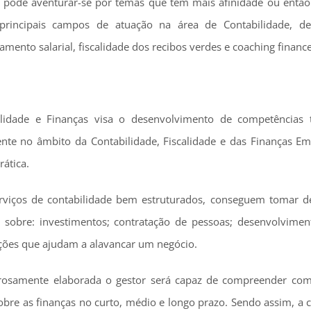
ade pode aventurar-se por temas que têm mais afinidade ou então
rincipais campos de atuação na área de Contabilidade, de
amento salarial, fiscalidade dos recibos verdes e coaching finance
bilidade e Finanças visa o desenvolvimento de competências 
ente no âmbito da Contabilidade, Fiscalidade e das Finanças Emp
ática.
viços de contabilidade bem estruturados, conseguem tomar d
s sobre: investimentos; contratação de pessoas; desenvolvime
ções que ajudam a alavancar um negócio.
orosamente elaborada o gestor será capaz de compreender c
bre as finanças no curto, médio e longo prazo. Sendo assim, a 