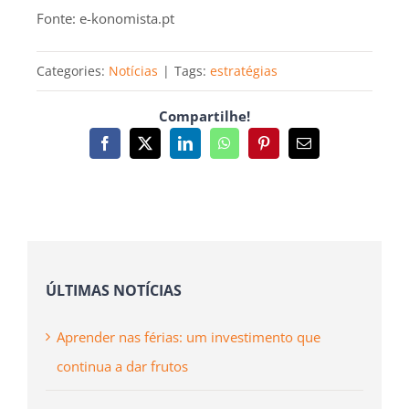
Fonte: e-konomista.pt
Categories:
Notícias
|
Tags:
estratégias
Compartilhe!
Facebook
X
LinkedIn
WhatsApp
Pinterest
Email
(necessário
mas
não
publicado)
ÚLTIMAS NOTÍCIAS
Aprender nas férias: um investimento que
continua a dar frutos