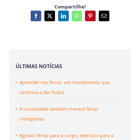
Compartilhe!
Facebook
X
LinkedIn
WhatsApp
Pinterest
Email
(necessário
mas
não
publicado)
ÚLTIMAS NOTÍCIAS
Aprender nas férias: um investimento que
continua a dar frutos
A curiosidade também merece férias
inteligentes
Agosto: férias para o corpo, exercício para a