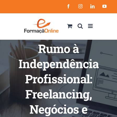
Skip
Facebook
Instagram
LinkedIn
YouT
to
content
Rumo à
Independência
Profissional:
Freelancing,
Negócios e