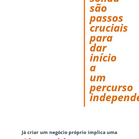
são
passos
cruciais
para
dar
início
a
um
percurso
independ
Já criar um negócio próprio implica uma