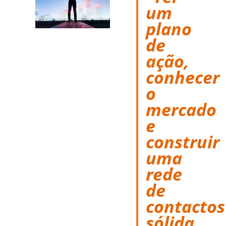
um
plano
de
ação,
conhecer
o
mercado
e
construir
uma
rede
de
contactos
sólida