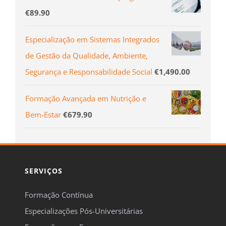
€
89.90
Especialização em Sistemas Integrados
de Gestão da Qualidade, Ambiente,
Segurança e Responsabilidade Social
€
1,490.00
Formação Avançada em Nutrição e
Bem-Estar
€
679.90
SERVIÇOS
Formação Contínua
Especializações Pós-Universitárias