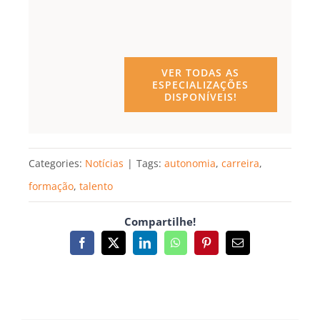
VER TODAS AS
ESPECIALIZAÇÕES
DISPONÍVEIS!
Categories:
Notícias
|
Tags:
autonomia
,
carreira
,
formação
,
talento
Compartilhe!
Facebook
X
LinkedIn
WhatsApp
Pinterest
Email
(necessário
mas
não
publicado)