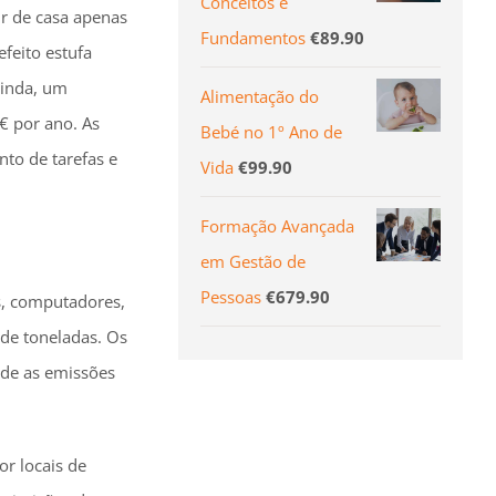
Conceitos e
r de casa apenas
Fundamentos
€
89.90
feito estufa
ainda, um
Alimentação do
€ por ano. As
Bebé no 1º Ano de
to de tarefas e
Vida
€
99.90
Formação Avançada
em Gestão de
Pessoas
€
679.90
s, computadores,
 de toneladas. Os
nde as emissões
or locais de