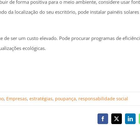
buir de forma positiva para o meio ambiente, considere usar font
o da localização do seu escritório, pode instalar painéis solare
e de ser um custo elevado. Pode procurar programas de eficiênci
alizações ecológicas.
mo
,
Empresas
,
estratégias
,
poupança
,
responsabilidade social
Facebook
X
Link