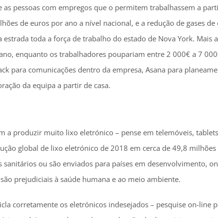
se as pessoas com empregos que o permitem trabalhassem a parti
es de euros por ano a nível nacional, e a redução de gases de e
 estrada toda a força de trabalho do estado de Nova York. Mais 
 ano, enquanto os trabalhadores poupariam entre 2 000€ a 7 000
lack para comunicações dentro da empresa, Asana para planeamen
ração da equipa a partir de casa.
m a produzir muito lixo eletrónico – pense em telemóveis, tablet
ução global de lixo eletrónico de 2018 em cerca de 49,8 milhões
s sanitários ou são enviados para países em desenvolvimento, o
são prejudiciais à saúde humana e ao meio ambiente.
icla corretamente os eletrónicos indesejados – pesquise on-line p