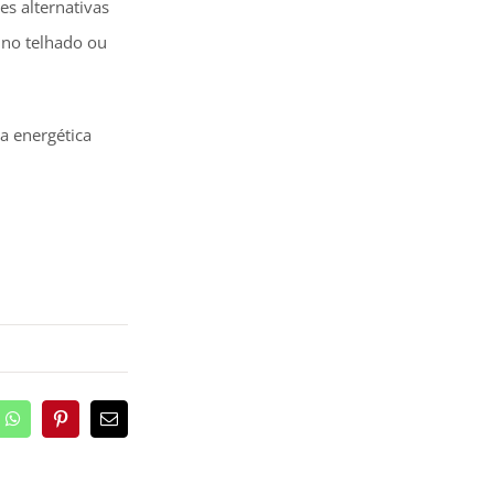
es alternativas
s no telhado ou
a energética
edIn
WhatsApp
Pinterest
Email
(necessário
mas
não