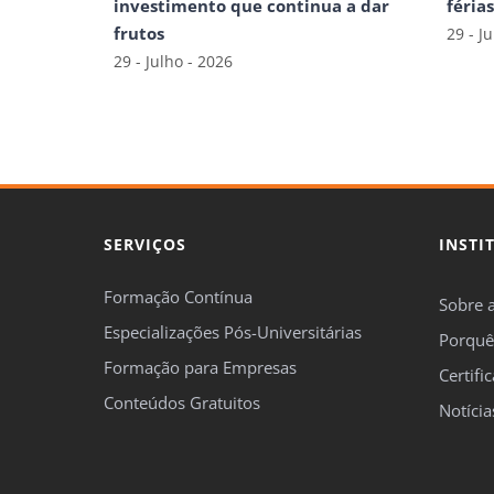
investimento que continua a dar
féria
frutos
29 - J
29 - Julho - 2026
SERVIÇOS
INSTI
Formação Contínua
Sobre 
Especializações Pós-Universitárias
Porquê
Formação para Empresas
Certifi
Conteúdos Gratuitos
Notícia