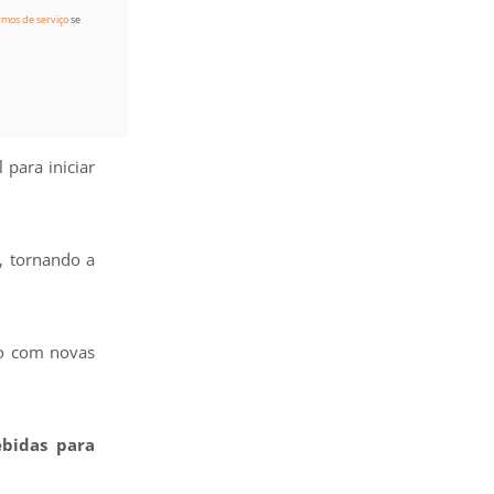
rmos de serviço
se
 para iniciar
, tornando a
ho com novas
ebidas para