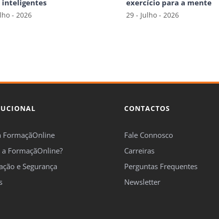
s inteligentes
exercício para a mente
ulho - 2026
29 - Julho - 2026
TUCIONAL
CONTACTOS
a FormaçãOnline
Fale Connosco
 a FormaçãOnline?
Carreiras
cação e Segurança
Perguntas Frequentes
s
Newsletter