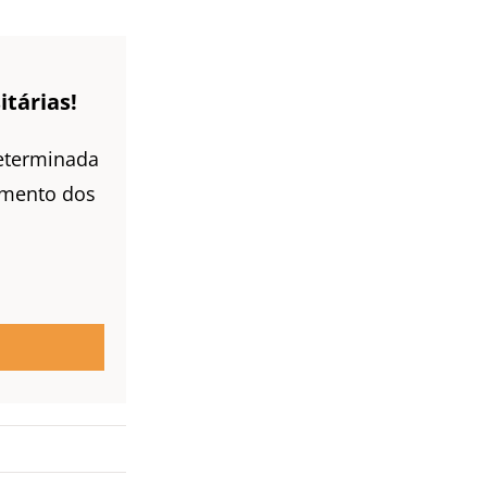
itárias!
eterminada
imento dos