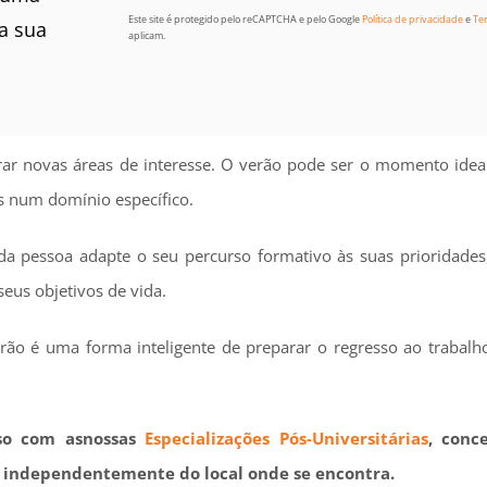
Este site é protegido pelo reCAPTCHA e pelo Google
Política de privacidade
e
Te
a sua
aplicam.
rar novas áreas de interesse. O verão pode ser o momento ideal
s num domínio específico.
a pessoa adapte o seu percurso formativo às suas prioridades
eus objetivos de vida.
erão é uma forma inteligente de preparar o regresso ao trabal
so com asnossas
Especializações Pós-Universitárias
, conc
a, independentemente do local onde se encontra.