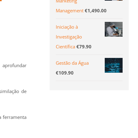
Marketing
Management
€
1,490.00
Iniciação à
Investigação
Científica
€
79.90
Gestão da Água
u aprofundar
€
109.90
similação de
a ferramenta