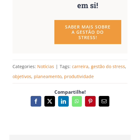
em si!
SABER MAIS SOBRE
A GESTÃO DO
STRESS!
Categories:
Notícias
|
Tags:
carreira
,
gestão do stress
,
objetivos
,
planeamento
,
produtividade
Compartilhe!
Facebook
X
LinkedIn
WhatsApp
Pinterest
Email
(necessário
mas
não
publicado)