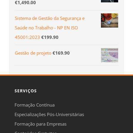
€
1,490.00
Sistema de Gestão da Segurança e
Saúde no Trabalho - NP EN ISO
45001:2023
€
199.90
Gestão de projeto
€
169.90
SERVIÇOS
Formação Contínua
Especializações Pós-Universitárias
Formação para Empresas