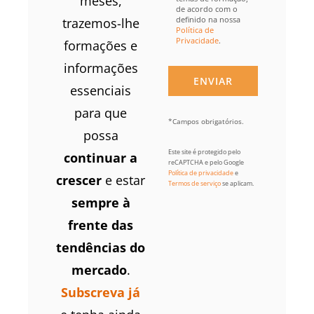
meses,
de acordo com o
definido na nossa
trazemos-lhe
Política de
Privacidade
.
formações e
informações
essenciais
para que
*Campos obrigatórios.
possa
Este site é protegido pelo
continuar a
reCAPTCHA e pelo Google
Política de privacidade
e
crescer
e estar
Termos de serviço
se aplicam.
sempre à
frente das
tendências do
mercado
.
Subscreva já