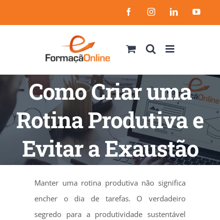
Skip
Facebook
Instagram
LinkedIn
YouT
to
content
Como Criar uma
Rotina Produtiva e
Evitar a Exaustão
Manter uma rotina produtiva não significa
encher o dia de tarefas. O verdadeiro
segredo para a produtividade sustentável