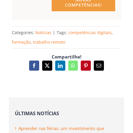
COMPETÊNCIAS!
Categories:
Notícias
|
Tags:
competências digitais
,
formação
,
trabalho remoto
Compartilhe!
Facebook
X
LinkedIn
WhatsApp
Pinterest
Email
(necessário
mas
não
publicado)
ÚLTIMAS NOTÍCIAS
Aprender nas férias: um investimento que