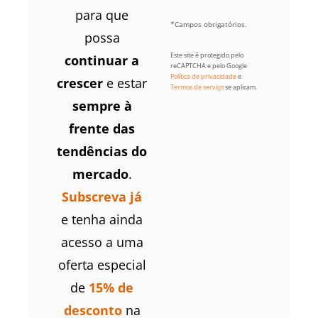
para que
*Campos obrigatórios.
possa
Este site é protegido pelo
continuar a
reCAPTCHA e pelo Google
Política de privacidade
e
crescer
e estar
Termos de serviço
se aplicam.
sempre à
frente das
tendências do
mercado
.
Subscreva já
e tenha ainda
acesso a uma
oferta especial
de
15% de
desconto
na