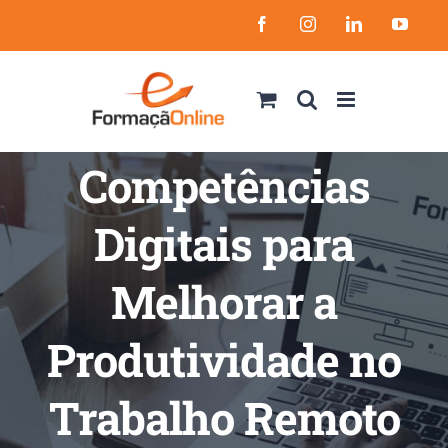
Skip
Facebook
Instagram
LinkedIn
YouT
to
content
Competências
Digitais para
Melhorar a
Produtividade no
Trabalho Remoto