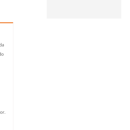
da
do
or.