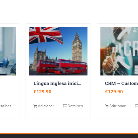
l
Língua Inglesa iniciação – nível básico (nível A1 do QECR)
€
129.90
€
129.90
talhes
Adicionar
Detalhes
Adicionar