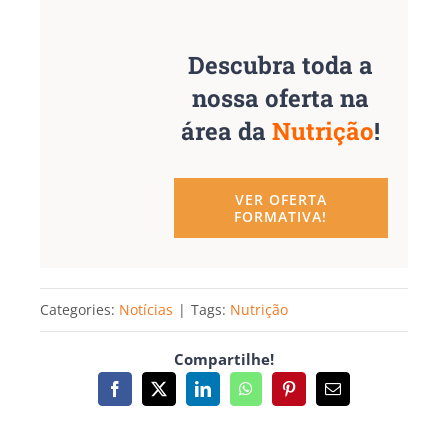
Descubra toda a
nossa oferta na
área da
Nutrição
!
VER OFERTA
FORMATIVA!
Categories:
Notícias
|
Tags:
Nutrição
Compartilhe!
Facebook
X
LinkedIn
WhatsApp
Pinterest
Email
(necessário
mas
não