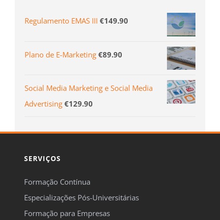
Regulamento EMAS III
€
149.90
Plano de E-Marketing
€
89.90
Social Media Marketing e Social Media
Advertising
€
129.90
SERVIÇOS
Formação Contínua
Especializações Pós-Universitárias
Formação para Empresas