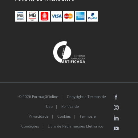
© 2026 FormaçãOnline |
Copyright e Termos de
Facebook
Uso
|
Política de
Instagram
Privacidade
|
Cookies
|
Termos e
LinkedIn
Condições |
Livro de Reclamações Eletrónico
YouTube