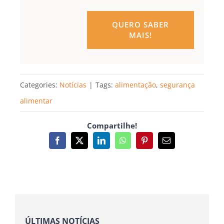
QUERO SABER
MAIS!
Categories:
Notícias
|
Tags:
alimentação
,
segurança
alimentar
Compartilhe!
Facebook
X
LinkedIn
WhatsApp
Pinterest
Email
(necessário
mas
não
publicado)
ÚLTIMAS NOTÍCIAS