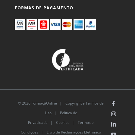
FORMAS DE PAGAMENTO
© 2026 FormaçãOnline |
Copyright e Termos de
Facebook
Uso
|
Política de
Instagram
Privacidade
|
Cookies
|
Termos e
LinkedIn
Condições |
Livro de Reclamações Eletrónico
YouTube